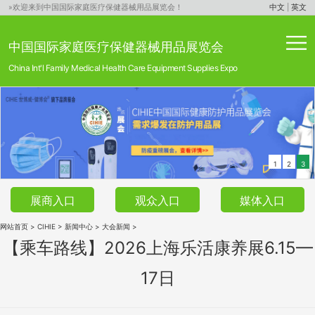
»欢迎来到中国国际家庭医疗保健器械用品展览会！
中文
|
英文
中国国际家庭医疗保健器械用品展览会
China Int'l Family Medical Health Care Equipment Supplies Expo
1
2
3
展商入口
观众入口
媒体入口
网站首页
>
CIHIE
>
新闻中心
>
大会新闻
>
【乘车路线】2026上海乐活康养展6.15—
17日