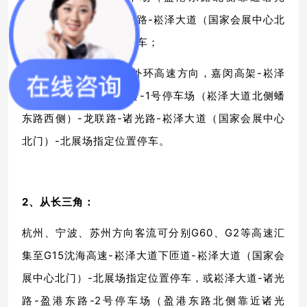
路），或盈港东路-诸光路-崧泽大道（国家会展中心北
门）-北展场指定位置停车；
（2）北翟高架、北部外环高速方向，嘉闵高架-崧泽
高架-蟠龙路下匝道右转-1号停车场（崧泽大道北侧蟠
东路西侧）-龙联路-诸光路-崧泽大道（国家会展中心
北门）-北展场指定位置停车。
2、从长三角：
杭州、宁波、苏州方向客流可分别G60、G2等高速汇
集至G15沈海高速-崧泽大道下匝道-崧泽大道（国家会
展中心北门）-北展场指定位置停车，或崧泽大道-诸光
路-盈港东路-2号停车场（盈港东路北侧靠近诸光