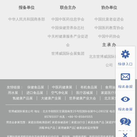
报备单位
联合主办
协办单位
中华人民共和国商务部
中国中医药信息学会
中国抗衰老促进会
中国保健营养杂志社
中国医药教育协会
中关村健康服务产业促进
中国中药协会
返回顶部
主 承 办
会
世博威国际会展集团
北京世博威国际展览有限
快捷入口
公司
报名参观
友情链接：
保健食品展
|
中医药健康展
|
有机食品展
|
食用油展
|
饮
用水展
|
进口食品展
|
空气净化展
|
医疗器械展
|
家庭医疗用品展
|
氢健康产品展
|
大健康产业展
|
世界健康产业大会
|
北京展览公司
报名参展
世博威国际展览公司 地址：北京市朝阳区甘露园南里25号院国际创展中心2802室 电话：+86-10-
85785007 传真：+86-10-85841055
博览会参展范围：家庭自我检测器材| 家庭保健器材 | 家庭治疗仪 | 家庭急救产品 |家庭护理设备 | 家用
消毒净化产品 | 家用健康产品| 健康远程监控预警
商务合作
本网站所有资料目的在于传递更多行业信息，所刊发、转载的资料，版权均归原作者所有，如有侵权联