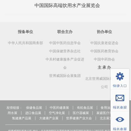
中国国际高端饮用水产业展览会
报备单位
联合主办
协办单位
中华人民共和国商务部
中国中医药信息学会
中国抗衰老促进会
中国保健营养杂志社
中国医药教育协会
中关村健康服务产业促进
中国中药协会
返回顶部
主 承 办
会
世博威国际会展集团
北京世博威国际展览有限
快捷入口
公司
报名参观
友情链接：
保健食品展
|
中医药健康展
|
有机食品展
|
食用油展
|
饮
用水展
|
进口食品展
|
空气净化展
|
医疗器械展
|
家庭医疗用品展
|
氢健康产品展
|
大健康产业展
|
世界健康产业大会
|
北京展览公司
报名参展
世博威国际展览公司 地址：北京市朝阳区甘露园南里25号院国际创展中心2802室 电话：+86-10-