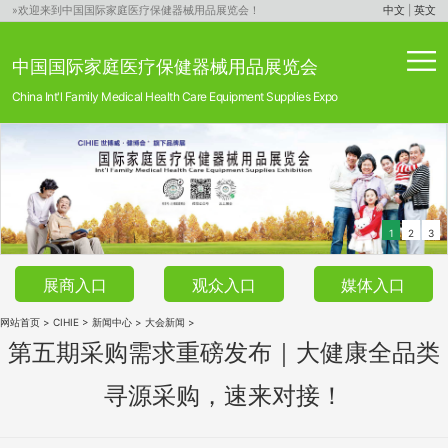
»欢迎来到中国国际家庭医疗保健器械用品展览会！
中文
|
英文
中国国际家庭医疗保健器械用品展览会
China Int'l Family Medical Health Care Equipment Supplies Expo
1
2
3
展商入口
观众入口
媒体入口
网站首页
>
CIHIE
>
新闻中心
>
大会新闻
>
第五期采购需求重磅发布｜大健康全品类
寻源采购，速来对接！