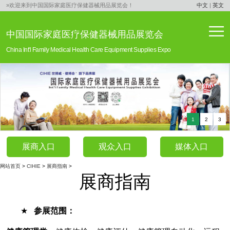
»欢迎来到中国国际家庭医疗保健器械用品展览会！
中文
|
英文
中国国际家庭医疗保健器械用品展览会
China Int'l Family Medical Health Care Equipment Supplies Expo
1
2
3
展商入口
观众入口
媒体入口
网站首页
>
CIHIE
>
展商指南
>
展商指南
★
参展范围：