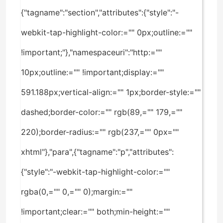
{"tagname":"section","attributes":{"style":"-
webkit-tap-highlight-color:="" 0px;outline:=""
!important;"},"namespaceuri":"http:=""
10px;outline:="" !important;display:=""
591.188px;vertical-align:="" 1px;border-style:=""
dashed;border-color:="" rgb(89,="" 179,=""
220);border-radius:="" rgb(237,="" 0px=""
xhtml"},"para",{"tagname":"p","attributes":
{"style":"-webkit-tap-highlight-color:=""
rgba(0,="" 0,="" 0);margin:=""
!important;clear:="" both;min-height:=""