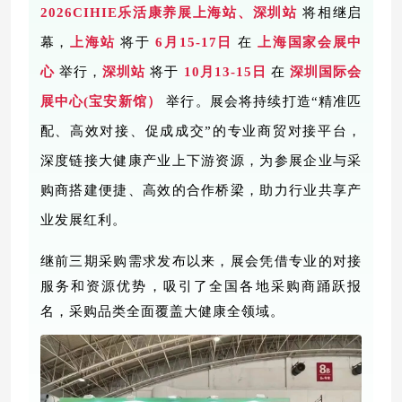
2026CIHIE乐活康养展上海站、深圳站
将相继启
幕，
上海站
将于
6月15-17日
在
上海国家会展中
心
举行，
深圳站
将于
10月13-15日
在
深圳国际会
展中心
(宝安新馆）
举行。展会
将
持续打造
“精准匹
配、高效对接、促成成交”的
专业
商贸
对接
平台
，
深度链接大健康产业上下游资源，为参展企业与采
购商搭建便捷、高效的合作桥梁，助力行业共享产
业发展红利。
继前三期采购需求发布以来，展会凭借专业的对接
服务和资源优势，吸引了全国各地采购商踊跃报
名，采购品类全面覆盖大健康全领域。