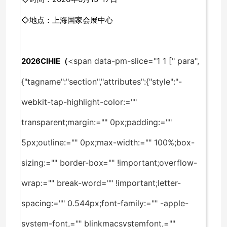
◇地点：上海国家会展中心
<span data-pm-slice="1 1 [" para",
2026CIHIE（
{"tagname":"section","attributes":{"style":"-
webkit-tap-highlight-color:=""
transparent;margin:="" 0px;padding:=""
5px;outline:="" 0px;max-width:="" 100%;box-
sizing:="" border-box="" !important;overflow-
wrap:="" break-word="" !important;letter-
spacing:="" 0.544px;font-family:="" -apple-
system-font,="" blinkmacsystemfont,=""