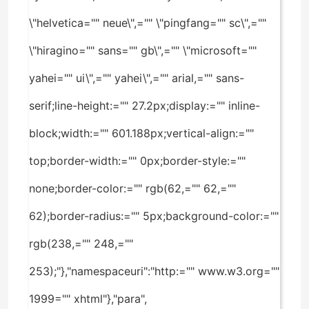
\"helvetica="" neue\",="" \"pingfang="" sc\",=""
\"hiragino="" sans="" gb\",="" \"microsoft=""
yahei="" ui\",="" yahei\",="" arial,="" sans-
serif;line-height:="" 27.2px;display:="" inline-
block;width:="" 601.188px;vertical-align:=""
top;border-width:="" 0px;border-style:=""
none;border-color:="" rgb(62,="" 62,=""
62);border-radius:="" 5px;background-color:=""
rgb(238,="" 248,=""
253);"},"namespaceuri":"http:="" www.w3.org=""
1999="" xhtml"},"para",