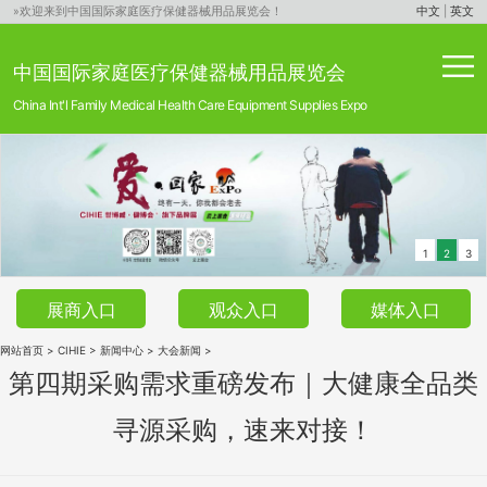
»欢迎来到中国国际家庭医疗保健器械用品展览会！
中文
|
英文
中国国际家庭医疗保健器械用品展览会
China Int'l Family Medical Health Care Equipment Supplies Expo
1
2
3
展商入口
观众入口
媒体入口
网站首页
>
CIHIE
>
新闻中心
>
大会新闻
>
第四期采购需求重磅发布｜大健康全品类
寻源采购，速来对接！