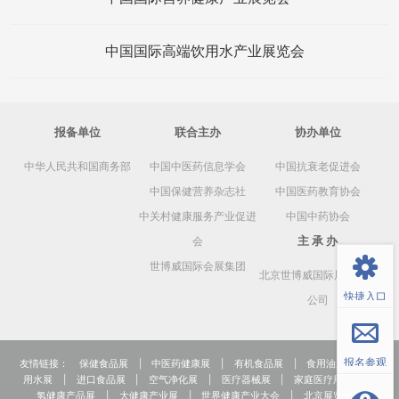
中国国际高端饮用水产业展览会
报备单位
联合主办
协办单位
中华人民共和国商务部
中国中医药信息学会
中国抗衰老促进会
中国保健营养杂志社
中国医药教育协会
中关村健康服务产业促进
中国中药协会
返回顶部
主 承 办
会
世博威国际会展集团
北京世博威国际展览有限
快捷入口
公司
报名参观
友情链接：
保健食品展
|
中医药健康展
|
有机食品展
|
食用油展
|
饮
用水展
|
进口食品展
|
空气净化展
|
医疗器械展
|
家庭医疗用品展
|
氢健康产品展
|
大健康产业展
|
世界健康产业大会
|
北京展览公司