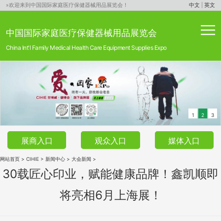
»欢迎来到中国国际家庭医疗保健器械用品展览会！
中文
|
英文
中国国际家庭医疗保健器械用品展览会
China Int'l Family Medical Health Care Equipment Supplies Expo
1
2
3
展商入口
观众入口
媒体入口
网站首页
>
CIHIE
>
新闻中心
>
大会新闻
>
30载匠心印业，赋能健康品牌！鑫凯顺即
将亮相6月上海展！