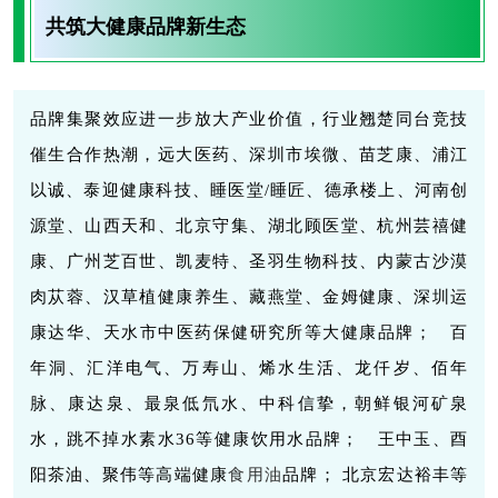
共筑大健康品牌新生态
品牌集聚效应进一步放大产业价值，行业翘楚同台竞技
催生合作热潮，远大医药、深圳市埃微、苗芝康、浦江
以诚、泰迎健康科技、睡医堂/睡匠、德承楼上、河南创
源堂、山西天和、北京守集、湖北顾医堂、杭州芸禧健
康、广州芝百世、凯麦特、圣羽生物科技、内蒙古沙漠
肉苁蓉、汉草植健康养生、藏燕堂、金姆健康、深圳运
康达华、天水市中医药保健研究所等大健康品牌； 百
年洞、汇洋电气、万寿山、烯水生活、龙仟岁、佰年
脉、康达泉、最泉低氘水、中科信挚，朝鲜银河矿泉
水，跳不掉水素水36等健康饮用水品牌； 王中玉、酉
阳茶油、聚伟等高端健康
食用油
品牌； 北京宏达裕丰等