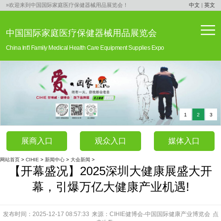
»欢迎来到中国国际家庭医疗保健器械用品展览会！
中文
|
英文
中国国际家庭医疗保健器械用品展览会
China Int'l Family Medical Health Care Equipment Supplies Expo
1
2
3
展商入口
观众入口
媒体入口
网站首页
>
CIHIE
>
新闻中心
>
大会新闻
>
【开幕盛况】2025深圳大健康展盛大开
幕，引爆万亿大健康产业机遇!
发布时间：2025-12-17 08:57:33
来源：CIHIE健博会-中国国际健康产业博览会
点