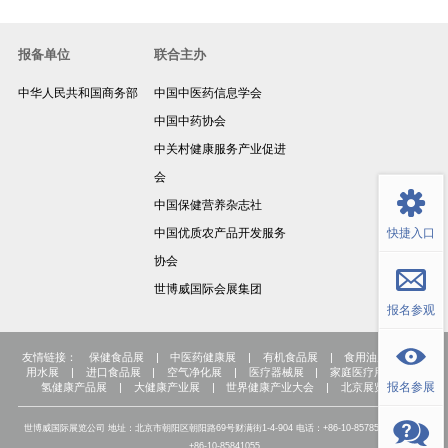
报备单位
联合主办
中华人民共和国商务部
中国中医药信息学会
中国中药协会
中关村健康服务产业促进
返回顶部
会
中国保健营养杂志社
中国优质农产品开发服务
快捷入口
协会
世博威国际会展集团
报名参观
友情链接：
保健食品展
|
中医药健康展
|
有机食品展
|
食用油展
|
饮
用水展
|
进口食品展
|
空气净化展
|
医疗器械展
|
家庭医疗用品展
|
报名参展
氢健康产品展
|
大健康产业展
|
世界健康产业大会
|
北京展览公司
世博威国际展览公司 地址：北京市朝阳区朝阳路69号财满街1-4-904 电话：+86-10-85785007 传真：
+86-10-85841055