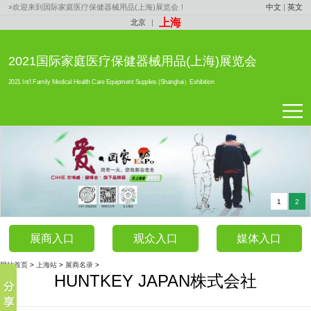
»欢迎来到国际家庭医疗保健器械用品(上海)展览会！
中文
|
英文
上海
北京
|
2021国际家庭医疗保健器械用品(上海)展览会
2021 Int'l Family Medical Health Care Equipment Supplies (Shanghai）Exhibition
1
2
展商入口
观众入口
媒体入口
网站首页
>
上海站
>
展商名录
>
HUNTKEY JAPAN株式会社