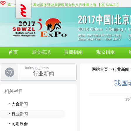
第二十届世博威·养老服务暨健康管理展金秋八月移师上海
【2016-04-21
】
2016北京展精彩回顾
【2016-04-20
】
首页
展会概况
展商指南
观众指南
industry_news
网站首页
>
行业新闻
行业新闻
我国
相关栏目
发布
·
大会新闻
·
行业新闻
·
同期展会