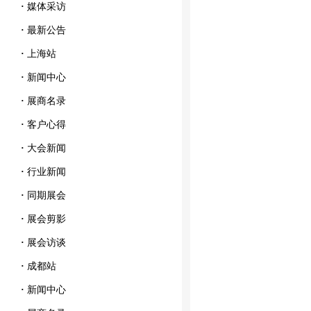
·
媒体采访
·
最新公告
·
上海站
·
新闻中心
·
展商名录
·
客户心得
·
大会新闻
·
行业新闻
·
同期展会
·
展会剪影
·
展会访谈
·
成都站
·
新闻中心