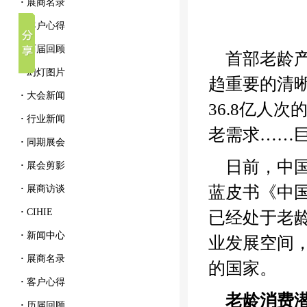
·
展商名录
·
客户心得
·
历届回顾
首部老龄
·
幻灯图片
趋重要的清晰
·
大会新闻
36.8亿人
·
行业新闻
老需求……
·
同期展会
日前，中
·
展会剪影
蓝皮书《中国
·
展商访谈
·
CIHIE
已经处于老
·
新闻中心
业发展空间
·
展商名录
的国家。
·
客户心得
老龄消费
·
历届回顾