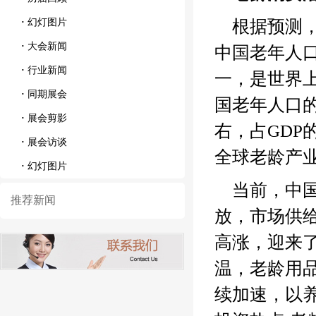
·
幻灯图片
根据预测，
·
大会新闻
中国老年人口
·
行业新闻
一，是世界上
·
同期展会
国老年人口的
·
展会剪影
右，占GDP
·
展会访谈
全球老龄产
·
幻灯图片
当前，中
推荐新闻
放，市场供
高涨，迎来
温，老龄用
续加速，以